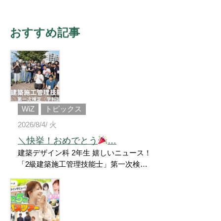
おすすめ記事
WiZ
トピックス
2026/8/4/ 火
＼快挙！おめでとう
…
建築デザイン科 2年生 嬉しいニュース！
「2級建築施工管理技能士」第一次検定
（学科試験） 全員合格しました （受験
者17名中17名合格） なんと… 5年連続合
格率100％ （全国合格率46.8％ 前期の
合格率） みなさんの努力の賜物です
ね！！ おめでとうございます