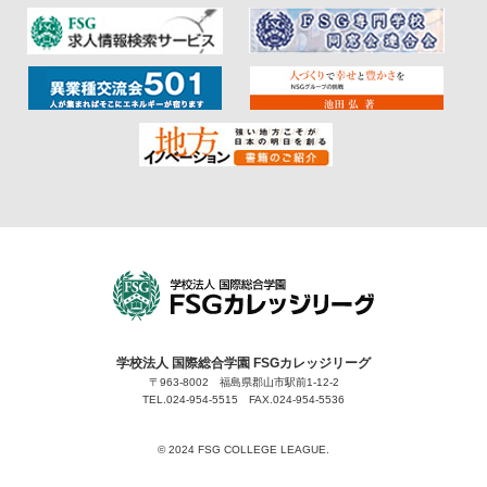
ー！ などなど、各校ならではの学びや学
校・学生の様子を矢口真里さんに紹介し
てもらいました
ぜひチェックしてみ
てくださいね 【FSGカレッジリーグ】
福島県郡山市の専門学校グループFSGカ
レッジリーグ「専門学校×大学」の学び
ができる魅力をご紹介！ - YouTube #学
校名 #FSG カレッジリーグ #ええじゃな
いか #TOKYOMX #専門学校 #大学科 #矢
口 真里 #オープンキャンパス
学校法人 国際総合学園 FSGカレッジリーグ
〒963-8002 福島県郡山市駅前1-12-2
TEL.024-954-5515 FAX.024-954-5536
©︎ 2024 FSG COLLEGE LEAGUE.