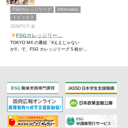
FSGカレッジリーグ
Information
トピックス
2026/7/17/ 金
FSGカレッジリー…
TOKYO MX の番組「#ええじゃない
か!!」で、FSG カレッジリーグ 5 校が紹
介されました
今回はなんと、あの
「矢口真里さん」にご来校いただき、FS
G のリアルな学びや学校の魅力をたっぷ
りお届けする番組内容
A&D ではコミ
ックイラスト科の学生が描いた矢口真里
さんの似顔絵をご本人にプレゼント！
WiZ では学生が制作したゲーム「UNI
ON」を矢口真里さんが実際に体験！
BF ではパティシエ学科などの学生が考
案したオリジナルスイーツで矢口真里さ
んをおもてなし♪
FSG 各校大学科の在
校生に矢口真里さんが突撃インタビュ