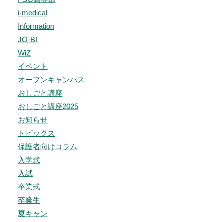
i-medical
Information
JO-BI
WiZ
イベント
オープンキャンパス
おしごと講座
おしごと講座2025
お知らせ
トピックス
保護者向けコラム
入学式
入試
卒業式
卒業生
夏キャン