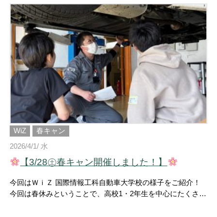
く3日間
高校1・2年生はもちろん、 進路を考えている大
人の方も大歓迎
この夏、自分にぴったりの進路を見つけ
よう！
こんな人におすすめ
職業体験をしてみたい！
学校や業界について詳しく知りたい！
今だけのお得な特
典をGETしたい！
進路活動を応援！
交通費補助制度
指定駐車場料金補助制度
宿泊費補助制度 気になる学校や
仕事を体験できるチャンス
友達や保護者の方との参加も
大歓迎です！ みなさんのご参加をお待ちしています
#FS
Gカレッジリーグ #オープンキャンパス #夏キャン #進路選び
#高校生 #高校1年生 #高校2年生 #進路活動 #職業体験 #福島
#会津 #いわき #米沢 #専門学校 #未来を見つけよう
WiZ
春キャン
2026/4/1/ 水
【3/28㊏春キャン開催しました！】
今回はＷｉＺ 国際情報工科自動車大学校の様子をご紹介！
今回は春休みということで、高校1・2年生を中心にたくさん
の方にご参加いただきました ご参加いただいた皆さん、あ
りがとうございました！ 春キャン最終回は、WiZならではの