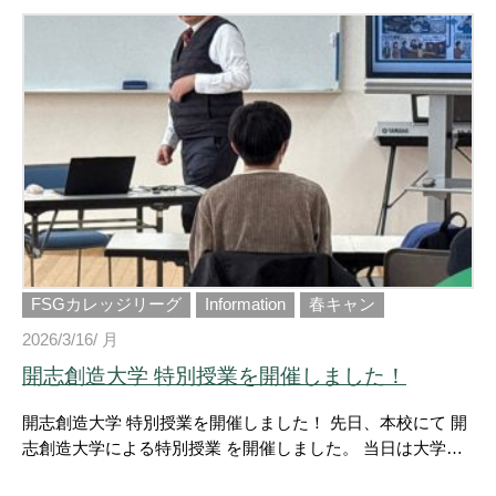
「プライムカリキュラム体験」を実施 実際の工具を使った
体験はいかがでしたか？ 「まだオープンキャンパスに行け
ていない…」という方へ！ 次回は【4/11(土)】に開催予定で
す 2027年度募集学科や入試制度についても詳しくご紹介し
ます！ 進路に迷っている方も大歓迎 ぜひお気軽にご参加く
ださい！
FSGカレッジリーグ
Information
春キャン
2026/3/16/ 月
開志創造大学 特別授業を開催しました！
開志創造大学 特別授業を開催しました！ 先日、本校にて 開
志創造大学による特別授業 を開催しました。 当日は大学の
先生をお招きし、大学での学びやこれからの時代に求められ