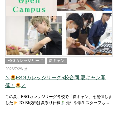
FSGカレッジリーグ
夏キャン
2026/7/29/ 水
＼
FSGカレッジリーグ5校合同 夏キャン開
催！
／
この夏、FSGカレッジリーグ各校で「夏キャン」を開催しま
した
JO-BI校内は夏祭り仕様
先生や学生スタッフもア
ロハシャツでお出迎えし、 体験授業はもちろん、ゲームや
交流イベントなどを通して、それぞれの学校の雰囲気を楽し