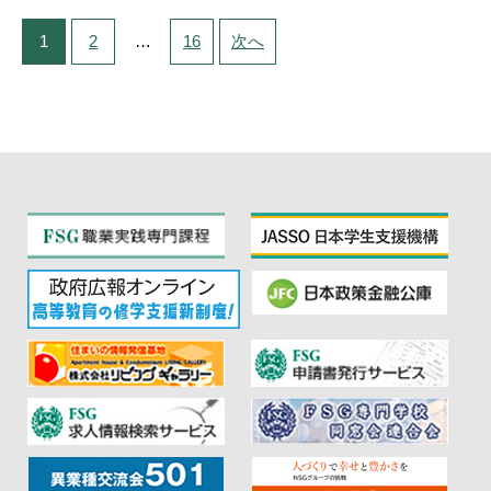
る力について、実例を交えながらお話しいただきました。
学生たちは普段の授業とは違う視点の講義に真剣に耳を傾
投稿のナビゲーション
1
ページへ
2
ページへ
…
16
ページへ
次
のページ
へ
け、積極的に質問する姿も見られました。 開志創造大学
は、2026年4月に名称変更予定の大学で、AIやデータサイエ
ンスなどのデジタル分野を学び、課題解決や価値創造ができ
る人材の育成を目指しています。 今回の授業では ・大学で
学べる内容 ・これからの社会で必要とされるスキル ・専門
学校での学びと大学の学びの違い などについて、分かりや
すく解説していただきました。 参加した学生からは 「大学
の学びが具体的にイメージできた」 「将来の進路を考える
きっかけになった」 といった声も聞かれ、進路を考える貴
重な機会となりました。 オープンキャンパスでも開催！ こ
の特別授業は、 3月28日開催のオープンキャンパスでも体験
することができます！ 高校生の皆さんにとって、 ・大学の
授業を実際に体験できる ・進路の視野が広がる 貴重な機会
です。 ぜひオープンキャンパスに参加して、 リアルな大学
授業を体験してみてください！ 皆さまのご参加をお待ちし
ています。