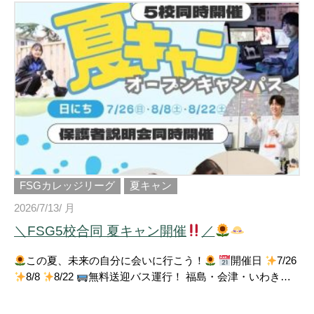
んでいただきました！ 各学科の体験授業では、普段の学び
を実際に体験
また、在校生との交流やトークライブで
は、学校生活や授業、進路選び、入試についてなど、 リア
ルな声をお届けしました
さらに、プロとして活躍する卒
業生を講師に迎えた特別授業や、 ドレスコーディネート体
験、美容体験など、 各校ならではのスペシャルプログラム
も実施
参加してくださった高校生・保護者の皆さまから
は、 「先生と学生の雰囲気が良かった！」 「体験授業が分
かりやすくて楽しかった！」 など、 たくさんのうれしい感
想をいただきました
お足元の悪い中、ご参加いただいた
皆さま、本当にありがとうございました！ 進路選択はこれ
からという方も大歓迎
次回のオープンキャンパスでも、
FSGカレッジリーグ
夏キャン
皆さんにお会いできることを楽しみにしています！ #FSGカ
2026/7/13/ 月
レッジリーグ #オープンキャンパス #夏キャン #進路選び #高
＼FSG5校合同 夏キャン開催
／
校生応援 #福島県 #専門学校 #体験授業 #キャンパスライフ #
未来をつくる #進学イベント #FSG
この夏、未来の自分に会いに行こう！
開催日
7/26
8/8
8/22
無料送迎バス運行！ 福島・会津・いわきか
らラクラク参加♪ さらに 【8/8限定】は米沢駅から直結バス
も運行！
見て・聞いて・体験して、 ちょっと未来をのぞ