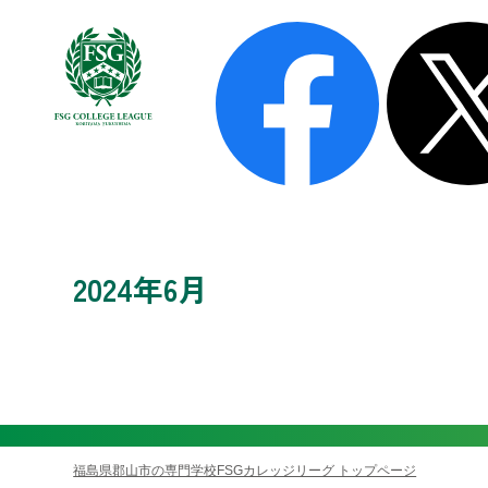
FSGカレッジリーグについて
FSGが選ばれる理由
学費
保護者の皆様へ
FSGパートナーズ紹介
最高の学習環境
留学生の皆様へ
2024年6月
福島県郡山市の専門学校FSGカレッジリーグ トップページ