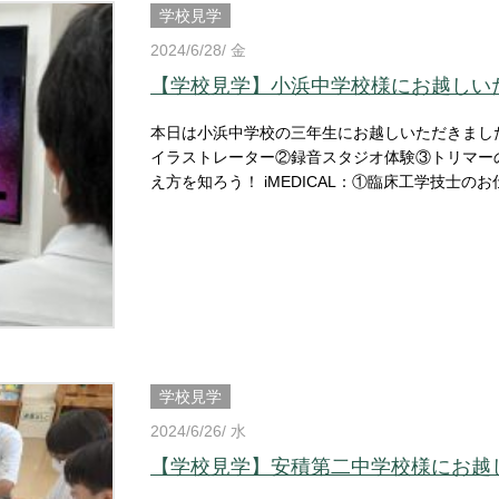
学校見学
2024/6/28/ 金
【学校見学】小浜中学校様にお越しい
本日は小浜中学校の三年生にお越しいただきました！
イラストレーター②録音スタジオ体験③トリマーの
え方を知ろう！ iMEDICAL：①臨床工学技士
F：ブライダルのお仕事体験 昨日に引き続き、FSGではキャリア支援として学校見学を行いました！ 参加した
学生からは「楽しかった！また参加したい！」な
ぜひ遊びに来てください！ 小・中・高を対象に学校見学を随時募集中ですのでぜひお気軽にお問い合わせくだ
さい♪ 《☏ 》024-954-5515 詳しくはこちらか
学校見学
2024/6/26/ 水
【学校見学】安積第二中学校様にお越