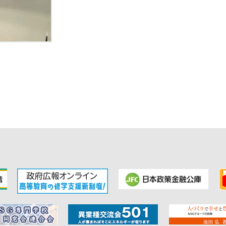
的・実践的な人材の育成に繋がると考え、協定を締結いたしました。 id PLACO
ーバルビューティーグループであるidが展開するスキン
tic surgery（美容外科）× cosmetic
開拓しました。id PLACOSMETICSは、id
ャリストたちのノウハウを詰め込んで研究・開発
ティーライフサイクルに寄り添った化粧品ブランドです。 https