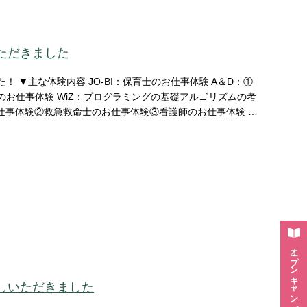
ただきました
 ▼主な体験内容 JO-BI：保育士のお仕事体験 A＆D：①
お仕事体験 WiZ：プログラミングの基礎アルゴリズムの考
のお仕事体験②救急救命士のお仕事体験③看護師のお仕事体験 B
どの嬉しいお声をいただきました！ 高校生になっても、また
ら
オープン
キャンパス・
しいただきました