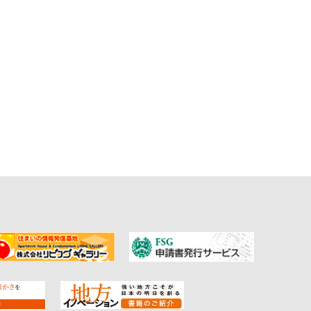
SMETICSは、韓国最大のグロ
ケア化粧品ブランドです。id PLACOSMETICSは、plas
s（化粧品）を組み合わせた「プラコスメ」というスキンケアのジャンルを
ヘルスケアグループの最先端R&Dセンターにおいて、小顔のスペシ
された化粧品で、あらゆる顔・肌の悩みを持つ人々のビュー
://idplacosmetics.co.jp/