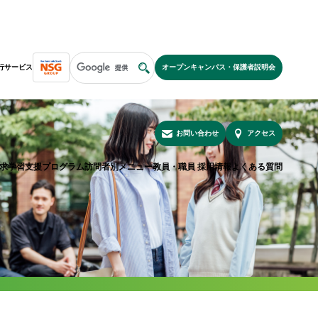
行サービス
オープンキャンパス・保護者説明会
NSGグループ紹介
安心の教育実績
特待生制度
進路検討中の皆様へ
お問い合わせ
アクセス
求学習支援プログラム
訪問者別メニュー
教員・職員 採用情報
よくある質問