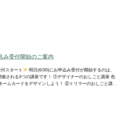
込み受付開始のご案内
受付スタート
明日(6/30)にお申込み受付が開始するのは、
です！ ①デザイナーのおしごと講座 色
ネームカードをデザインしよう！ ②トリマーのおしごと講座
たいな、ふわふわストラップを作ろう！ ③音響エンジニアの
よう！音をあやつる録音エンジニア体験！ 尚、お申込
と講座』特設HPを開設い
などの特別企画の最新情報
していくのでお見逃しなく♪ おしごと講座HP ☜ 詳しくはこちらをチェック