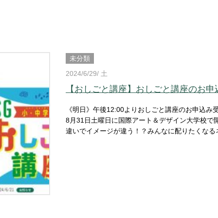
未分類
2024/6/29/ 土
【おしごと講座】おしごと講座のお申
《明日》午後12:00よりおしごと講座のお申込み
8月31日土曜日に国際アート＆デザイン大学校で開催される3つの講座
違いでイメージが違う！？みんなに配りたくなる
トリマーさんの使う道具でワンちゃんのしっぽみ
おしごと講座 プロが使う機材で好きな音楽を聞いてみ
みは先着順となっております。皆さまお早めにご応募ください！ この度、『おしご
たしました！ ここでは、おしごと講座の空き状況や最新情報などをいち早く発信していきます！ 講座に空き
がでた場合や、定員に枠がある講座を随時お知らせいたします！ サマースペシャル
も随時アップ