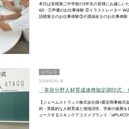
本日は安積第二中学校の3年生の皆様にお越しいただきました！ ▼主な体験内容 JO-BI 
&D : ①声優のお仕事体験 ②イラストレーター WiZ
語聴覚士のお仕事体験③介護福祉士のお仕事体験 BF
ャリア支援として本活動をご利用いただくことが
活用ください！ 小・中・高を対象に学校見学を随時募集中ですのでぜひお気軽にお問い合わせください♪ 《☏
》024-954-5515 詳しくはこちらから
イベント
2024/6/26/ 水
「美容分野人材育成連携協定調印式」
【ジェームストランス株式会社様×愛宕商事株式会社様×FSGカレッ
的・実践的な人材育成と地域活性、学術の振興を目的とした連携です。 韓国N
ュースするスキンケアコスメブランド「idPLAC
SGカレッジリーグビューティ系学科を有する国際ビュ
販売を行う愛宕商事株式会社の3社連携で保有す