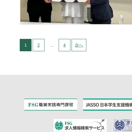
投稿のナビゲーション
1
ページへ
2
ページへ
…
4
ページへ
次
のページ
へ