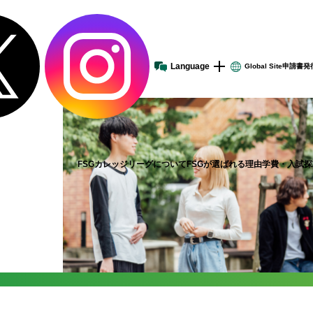
Language
Global
Site
申請書発
建学の理念
スケールメリットを活かした教育
学費サポート
小・中・高校教員の皆様へ
沿革-FSGの歩み-
ONLY1・NO1の教育展開
入試
企業の採用ご担当者様へ
数字で見るFSG
充実のキャンパスライフ
卒業生の皆様へ
FSGカレッジリーグ各校
FSGカレッジリーグについて
FSGが選ばれる理由
学費・入試
探