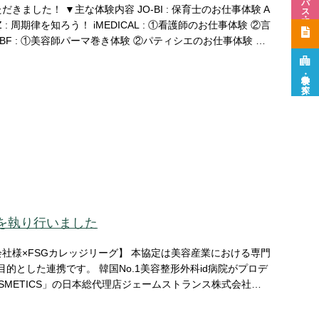
: 保育士のお仕事体験 A
 : 周期律を知ろう！ iMEDICAL : ①看護師のお仕事体験 ②言
 : ①美容師パーマ巻き体験 ②パティシエのお仕事体験 キ
可能です！ 学生の皆様の将来ビジョンの選択肢としてぜひご
学校・学科を
探す
を執り行いました
ジリーグ】 本協定は美容産業における専門
o.1美容整形外科id病院がプロデ
OSMETICS」の日本総代理店ジェームストランス株式会社とF
ーティ＆フード大学校、idPLACOSMETICS商品のFSG
るノウハウを共有、活用することで美容産業に関わる専門