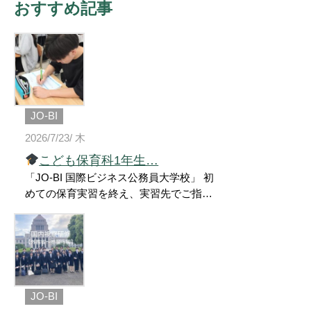
おすすめ記事
JO-BI
2026/7/23/ 木
こども保育科1年生…
「JO-BI 国際ビジネス公務員大学校」 初
めての保育実習を終え、実習先でご指導
いただいた先生をお迎えして、振り返り
の授業を行いました
実習での評価や
今後の課題について、一人ひとりが真剣
な表情で耳を傾けていました
今回の
経験と学びを次の実習につなげて、さら
に成長していこう
#FSGカレッジリ
JO-BI
ーグ #国際ビジネス公務員大学校 #ジョ