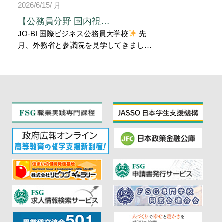
2026/6/15/ 月
ービ #こども保育科 #保育実習 #保育学
生 #未来の保育士 #学びを未来へ
【公務員分野 国内視…
JO-BI 国際ビジネス公務員大学校
先
月、外務省と参議院を見学してきまし
た！ 外務省では、卒業生の先輩が座談会
を開催
さらにトンガ大使館で活躍す
る卒業生ともオンラインでつながり、リ
アルな仕事の話や学生時代の経験を聞く
ことができました
参議院では、テレ
ビで見ていたあの議場へ！ 実際に立って
みると、授業で学んだ内容がぐっと身近
に感じられました
教室では学べな
い「本物」に触れることができ、学びの
多い一日になりました！ 今回の経験をこ
れからの進路選択に活かしていきます
#ジョービ #JO-BI #専門学校 #公務員 #
外務省 #参議院 #校外研修 #進路選択 #学
校行事 #FSGカレッジリーグ