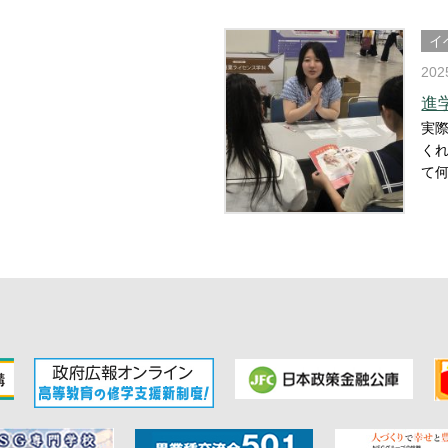
イ
202
進
実際
く
て何だろう？」
疑
気に
で
専門