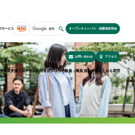
行サービス
オープンキャンパス・保護者説明会
NSGグループ紹介
安心の教育実績
特待生制度
進路検討中の皆様へ
お問い合わせ
アクセス
求学習支援プログラム
訪問者別メニュー
教員・職員 採用情報
よくある質問