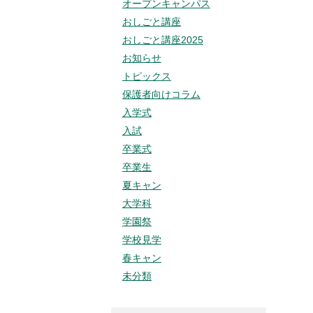
オープンキャンパス
おしごと講座
おしごと講座2025
お知らせ
トピックス
保護者向けコラム
入学式
入試
卒業式
卒業生
夏キャン
大学科
学園祭
学校見学
春キャン
未分類