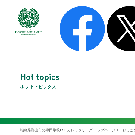
FSGカレッジリーグについて
FSGが選ばれる理由
学費
保護者の皆様へ
FSGパートナーズ紹介
最高の学習環境
留学生の皆様へ
Hot topics
ホットトピックス
福島県郡山市の専門学校FSGカレッジリーグ トップページ
おしご