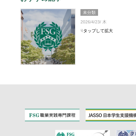
未分類
2026/4/23/ 木
☟タップして拡大