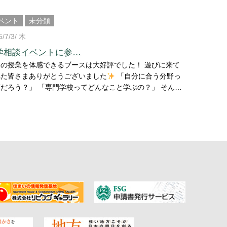
ベント
未分類
5/7/3/ 木
学相談イベントに参…
の授業を体感できるブースは大好評でした！ 遊びに来て
れた皆さまありがとうございました
「自分に合う分野っ
 「専門学校ってどんなこと学ぶの？」 そんな
問に、少しでもヒントを届けられていたらうれしいです
なったら是非オーキャンにも遊びに来てね！ またお会い
きることを楽しみにしております
#進学相談会 #FSG
学校 #体験ブース #進路サポート #専門学校の魅力