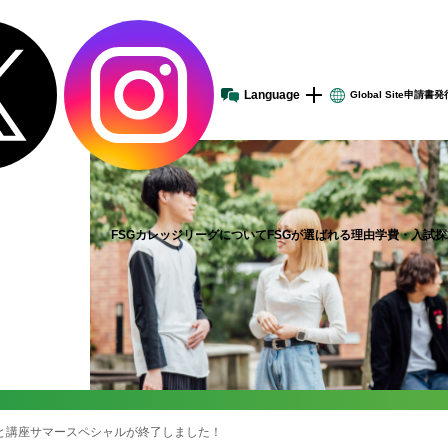
Language
Global
Site
申請書発
建学の理念
スケールメリットを活かした教育
学費サポート
小・中・高校教員の皆様へ
沿革-FSGの歩み-
ONLY1・NO1の教育展開
入試
企業の採用ご担当者様へ
数字で見るFSG
充実のキャンパスライフ
卒業生の皆様へ
FSGカレッジリーグ各校
FSGカレッジリーグについて
FSGが選ばれる理由
学費・入試
探
と講座サマースペシャルが終了しました！