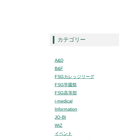
カテゴリー
A&D
B&F
FSGカレッジリーグ
FSG学園祭
FSG高等部
i-medical
Information
JO-BI
WiZ
イベント