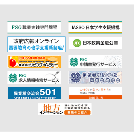
べて詰め込んだ１日
！ ★学科説明で
は入学後に描けるミライをわかりやすく
解説！ ★在校生との座談会で入学後
の”リアル”が聞ける！ A&D【
抽選会
あり！】 A&Dで夢をかなえる授業が体
験できる！ ★マンガクリエイト科では
『少年サンデー編集部来校！特別授業』
開催！ ★そのほか将来の仕事につながる
楽しい体験授業がもりだくさん♪ WiZ
【選べる
あり！】 業界の今と求めら
れる力が知れる！ ★卒業生トークライブ
開催
就職後のリアルな１日やWiZに入
学するメリットがわかる！ i-medical
【選べる
あり！】 将来性バツグン！
まるごと体験フェスタ！ ★大好評！在校
生インタビュースペシャル！ 学校の雰囲
気や勉強のコトなど先輩にアレコレ聞い
てみよう！ B&F【オリジナルミラープ
レゼント！】 ビューティ：卒業生から学
ぶビーエフのonly１授業！ ★美容学科・