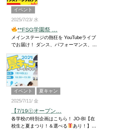
イベント
2025/7/23/ 水
**FSG学園祭 …
メインステージの熱狂を YouTubeライブ
でお届け！ ダンス、パフォーマンス、 F
SG対抗！学生たちの本気がぶつかる圧
巻のステージなど見どころ満載
会
場に来られない方も、おうちからステー
ジの盛り上がりをリアルタイムで楽しめ
ます
8/24㊐10：30～ ＼配信URLは
コチラ
／ 【
https://www.youtube.c
イベント
夏キャン
om/live/1JZzEXWr0_s】 #fsg学園祭 #学
2025/7/11/ 金
園祭2025 #fsg学園祭2025 #学園祭 #郡山
#学園祭ライブ #学園祭準備 #屋台 #展示
【7/19㊏オープン…
#音楽 #ダンス #お笑いライブ #学生イベ
各学校の特別企画はこちら！ JO-BI【在
ント #スクールフォト #夏フェス #アオ
校生と夏まつり！＆選べる
あり！】
ハル #専門学生 #学校行事 #schoolfestiva
ジョービについてみんなの知りたいをす
l #schoolfestival2025